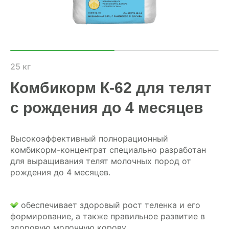
ХОЗЯЙСТВАМ
ОПТОВИКАМ
ПРАЙС
25 кг
Комбикорм К-62 для телят
ГДЕ КУПИТЬ
с рождения до 4 месяцев
КОНТАКТЫ
Высокоэффективный полнорационный
комбикорм-концентрат специально разработан
8 (804) 700-18-14
для выращивания телят молочных пород от
рождения до 4 месяцев.
ПРАЙС-ЛИСТ
обеспечивает здоровый рост теленка и его
КАЛЬКУЛЯТОР КОМБИКОРМА
формирование, а также правильное развитие в
здоровую молочную корову