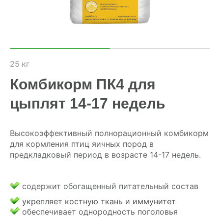
ХОЗЯЙСТВАМ
ОПТОВИКАМ
ПРАЙС
25 кг
Комбикорм ПК4 для
ГДЕ КУПИТЬ
цыплят 14-17 недель
КОНТАКТЫ
Высокоэффективный полнорационный комбикорм
для кормления птиц яичных пород в
8 (804) 700-18-14
предкладковый период в возрасте 14-17 недель.
ПРАЙС-ЛИСТ
содержит обогащенный питательный состав
КАЛЬКУЛЯТОР КОМБИКОРМА
укрепляет костную ткань и иммунитет
обеспечивает однородность поголовья