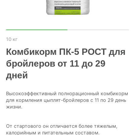
ХОЗЯЙСТВАМ
ОПТОВИКАМ
ПРАЙС
10 кг
Комбикорм ПК-5 РОСТ для
ГДЕ КУПИТЬ
бройлеров от 11 до 29
КОНТАКТЫ
дней
8 (804) 700-18-14
Высокоэффективный полнорационный комбикорм
для кормления цыплят-бройлеров с 11 по 29 день
жизни.
ПРАЙС-ЛИСТ
КАЛЬКУЛЯТОР КОМБИКОРМА
От стартового он отличается более тяжелым,
калорийным и питательным составом.